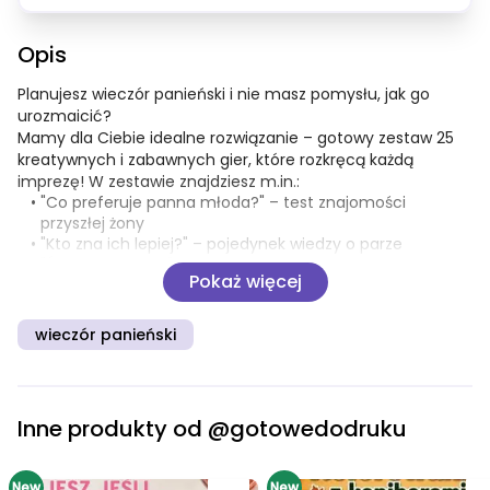
Opis
Planujesz wieczór panieński i nie masz pomysłu, jak go 
urozmaicić? 
Mamy dla Ciebie idealne rozwiązanie – gotowy zestaw 25 
kreatywnych i zabawnych gier, które rozkręcą każdą 
imprezę! W zestawie znajdziesz m.in.: 
"Co preferuje panna młoda?" – test znajomości 
przyszłej żony 
"Kto zna ich lepiej?" – pojedynek wiedzy o parze 
"Ślubne scrabble", 
Pokaż więcej
"Alfabet ślubny", 
"Wykreślanka" – dla fanek łamigłówek 
"Kalambury",
wieczór panieński
 "Prawda czy fałsz?",
 "Randki", 
"Ile to kosztuje?" – pełne śmiechu zabawy grupowe
 "Co jest w Twoim smartfonie?" i "Twojej torebce?" – 
Inne produkty od
@gotowedodruku
idealne na rozluźnienie atmosfery
New
New