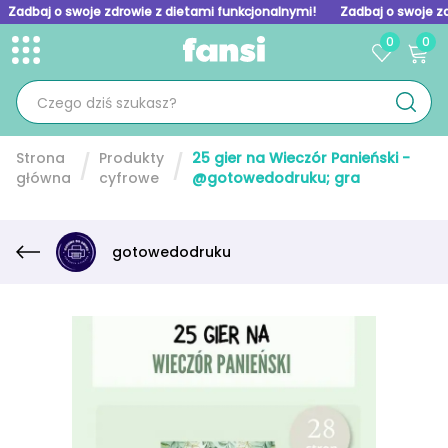
Zadbaj o swoje zdrowie z dietami funkcjonalnymi!
Zadbaj o swoje z
0
0
Toggle menu
Skip to homepage
Strona
Produkty
25 gier na Wieczór Panieński -
główna
cyfrowe
@gotowedodruku; gra
gotowedodruku