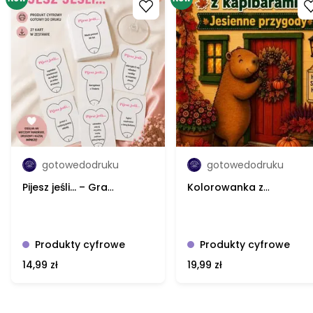
Go to product
Go to product
gotowedodruku
gotowedodruku
Pijesz jeśli… – Gra
Kolorowanka z
imprezowa do druku 27
kapibarami: Jesienne
kart PDF -
przygody -25 stron do
@gotowedodruku; gra
kolorowania -
@gotowedodruku;
Produkty cyfrowe
Produkty cyfrowe
kolorowanka
14,99 zł
19,99 zł