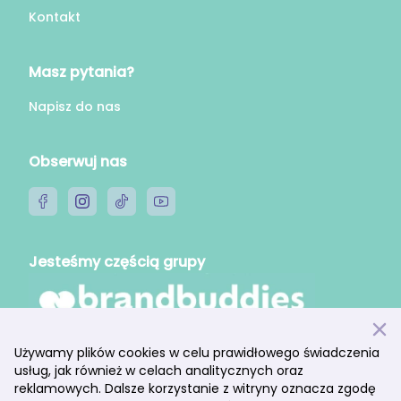
Kontakt
Masz pytania?
Napisz do nas
Obserwuj nas
Jesteśmy częścią grupy
Używamy plików cookies w celu prawidłowego świadczenia
usług, jak również w celach analitycznych oraz
Wyświetl produkty (18)
reklamowych. Dalsze korzystanie z witryny oznacza zgodę