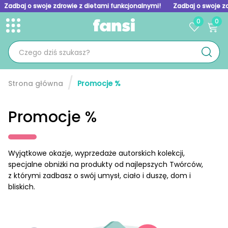
Zadbaj o swoje zdrowie z dietami funkcjonalnymi!
Zadbaj o swoje z
0
0
Toggle menu
Kategorie produktów
Skip to homepage
E-booki
Planery i plansze
Strona główna
Promocje %
Audiobooki
Promocje %
Foto i Video presety
Inne produkty cyfrowe
Wyjątkowe okazje, wyprzedaże autorskich kolekcji,
Ubrania
specjalne obniżki na produkty od najlepszych Twórców,
z którymi zadbasz o swój umysł, ciało i duszę, dom i
Dodatki
bliskich.
Książki
Kosmetyki