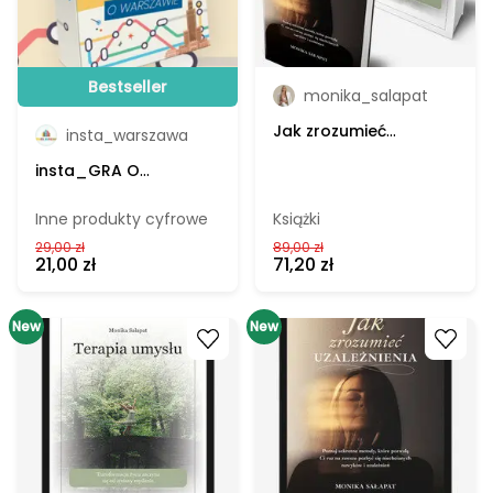
Moda
Bestseller
Uroda
monika_salapat
Jak zrozumieć
Parenting
insta_warszawa
uzależnienia + Terapia
insta_GRA O
umysłu - Monika
Podróże
WARSZAWIE -
Sałapat; pakiet książek
towarzyska gra
Inne produkty cyfrowe
Książki
Jedzenie
karciana (do
29,00 zł
89,00 zł
wydruku)
21,00 zł
71,20 zł
Lifestyle
Edukacja
New
Go to product
New
Go to product
Sport
Wnętrza
Motoryzacja
Ekologia