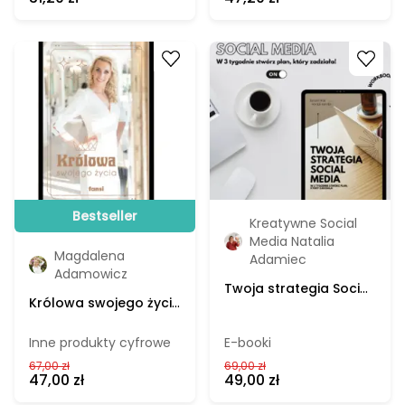
Go to product
Go to product
Bestseller
Kreatywne Social
Media Natalia
Magdalena
Adamiec
Adamowicz
Twoja strategia Social
Królowa swojego życia
Media. W 3 tygodnie
– Magdalena
stwórz plan, który
Adamowicz; karty
Inne produkty cyfrowe
zadziała! – Natalia
E-booki
mocy
Adamiec, e-book
67,00 zł
69,00 zł
47,00 zł
49,00 zł