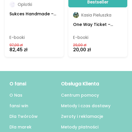
Bestseller
Oplotki
Sukces Handmade –
Kasia Pieluszka
Oplotki, e-book
One Way Ticket –
Katarzyna Pieluszka,
e-book
E-booki
E-booki
97,00 zł
29,00 zł
82,45 zł
20,00 zł
O fansi
Obsługa Klienta
O Nas
Centrum pomocy
fansi win
Metody i czas dostawy
Dla Twórców
Zwroty i reklamacje
Dla marek
Metody płatności