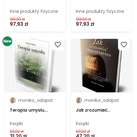
zł
Sałapat - planer, kolor
Sałapat - planer, kolor
Do
beżowy
czarny
Inne produkty fizyczne
Inne produkty fizyczne
139,90 zł
139,90 zł
zł
97,93 zł
97,93 zł
New
Go to product
Go to product
monika_salapat
monika_salapat
Terapia umysłu.
Jak zrozumieć
Monika Sałapat -
uzależnienia. Monika
książka
Sałapat - książka
Książki
Książki
39,00 zł
59,00 zł
31,20 zł
47,20 zł