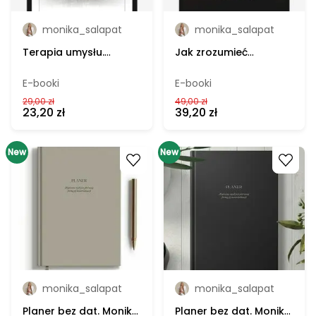
Rozrywka
monika_salapat
monika_salapat
Sztuka & Design
Terapia umysłu.
Jak zrozumieć
Monika Sałapat -
uzależnienia. Monika
Muzyka
ebook
Sałapat - ebook
E-booki
E-booki
29,00 zł
49,00 zł
Zdrowie
23,20 zł
39,20 zł
Psychologia & Rozwój
New
Go to product
New
Go to product
Biznes
Gaming
Inne
Cena
monika_salapat
monika_salapat
Od
Planer bez dat. Monika
Planer bez dat. Monika