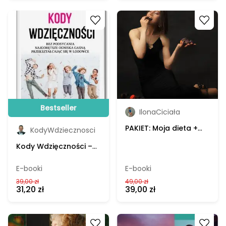
Go to product
Go to product
Bestseller
IlonaCiciała
PAKIET: Moja dieta +
KodyWdziecznosci
Słodkie życie na
Kody Wdzięczności –
deficycie – Ilona
Grzegorz Jaszewski, e-
Ciciała, e-book
book
E-booki
E-booki
39,00 zł
49,00 zł
31,20 zł
39,00 zł
Go to product
Go to product