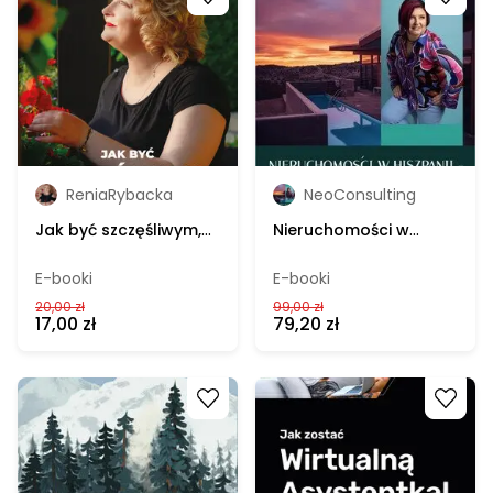
ReniaRybacka
NeoConsulting
Jak być szczęśliwym,
Nieruchomości w
czyli rozmowy o sztuce
Hiszpanii, inwestycja
komunikacji – Renia
czy drugi dom –
E-booki
E-booki
Rybacka, e-book
NeoConsulting, e-
20,00 zł
99,00 zł
book
17,00 zł
79,20 zł
Go to product
Go to product