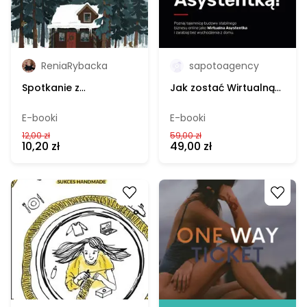
ReniaRybacka
sapotoagency
Spotkanie z
Jak zostać Wirtualną
krasnoludkiem – Renia
Asystentką –Sapoto
Rybacka, e-book
Agency, e-book
E-booki
E-booki
12,00 zł
59,00 zł
10,20 zł
49,00 zł
Go to product
Go to product