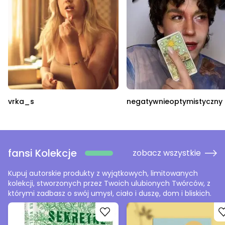
vrka_s
negatywnieoptymistyczny
fansi Kolekcje
zobacz wszystkie
Kupuj autorskie produkty z wyjątkowych, limitowanych
kolekcji, stworzonych przez Twoich ulubionych Twórców, z
którymi zadbasz o swój umysł, ciało i duszę, dom i bliskich.
Go to product
Go to product