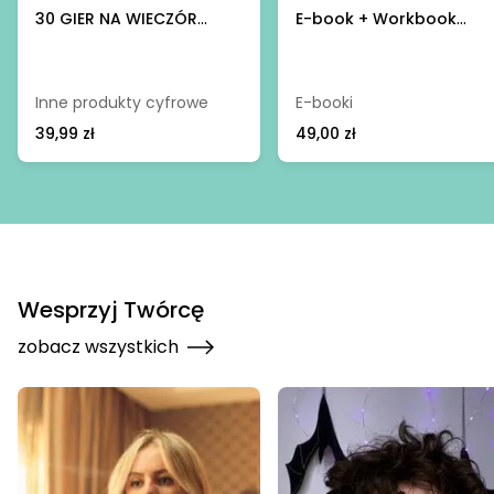
30 GIER NA WIECZÓR
E-book + Workbook
PANIEŃSKI - PDF DO
"Miłość własna - Twój
DRUKU Produkt Cyfrowy -
klucz do szczęścia" -
@fajnedodruku; gra
Natalia Kowalik; ebook
Inne produkty cyfrowe
E-booki
39,99 zł
49,00 zł
Wesprzyj Twórcę
zobacz wszystkich