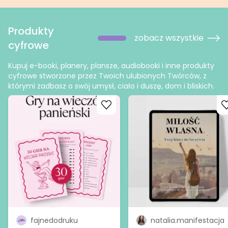
Produkty
zobacz wszystkie
cyfrowe
Kupuj e-booki, planery, plansze, audiobooki i inne produkty
cyfrowe stworzone przez Twoich ulubionych Twórców, z
którymi zadbasz o swój umysł, ciało i duszę, dom i bliskich.
Go to product
Go to product
fajnedodruku
natalia.manifestacja