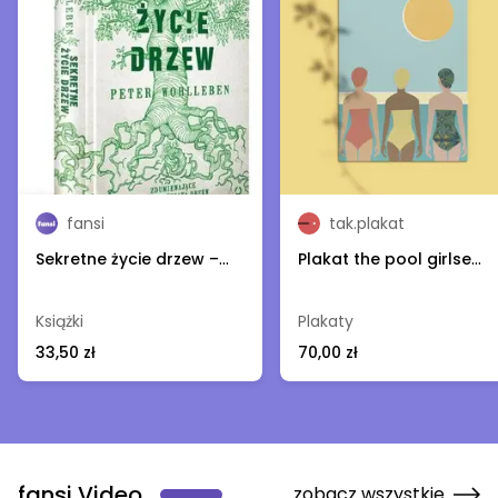
fansi
tak.plakat
Sekretne życie drzew –
Plakat the pool girlse
Peter Wohlleben
30x40cm – tak.plakat
Książki
Plakaty
33,50 zł
70,00 zł
fansi Video
zobacz wszystkie