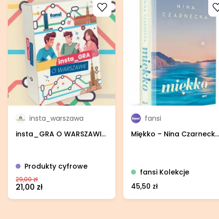
Go to product
Go to product
insta_warszawa
fansi
insta_GRA O WARSZAWIE
Miękko – Nina Czarnecka
- towarzyska gra
książka
karciana (do wydruku)
Produkty cyfrowe
fansi Kolekcje
29,00 zł
21,00 zł
45,50 zł