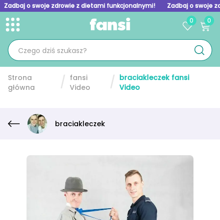
Zadbaj o swoje zdrowie z dietami funkcjonalnymi!
Zadbaj o swoje z
0
0
Toggle menu
Skip to homepage
Strona
fansi
braciakleczek fansi
główna
Video
Video
braciakleczek