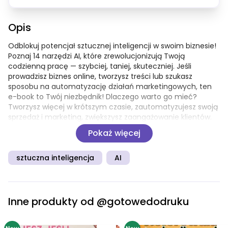
Opis
Odblokuj potencjał sztucznej inteligencji w swoim biznesie! 
Poznaj 14 narzędzi AI, które zrewolucjonizują Twoją 
codzienną pracę — szybciej, taniej, skuteczniej. Jeśli 
prowadzisz biznes online, tworzysz treści lub szukasz 
sposobu na automatyzację działań marketingowych, ten 
e-book to Twój niezbędnik! Dlaczego warto go mieć? 
Tworzysz więcej w krótszym czasie, zautomatyzujesz swoją 
sprzedaż i marketing, zwiększysz zaangażowanie klientów. 
Nie potrzebujesz doświadczenia ani zespołu — wszystkie 
Pokaż więcej
opisane narzędzia są intuicyjne, często darmowe i gotowe 
do użycia od zaraz!
sztuczna inteligencja
AI
Inne produkty od
@gotowedodruku