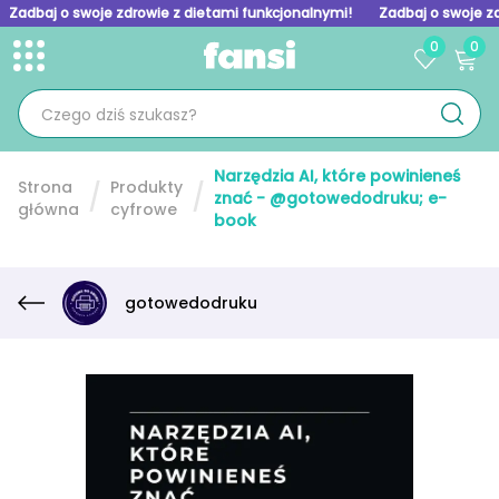
Zadbaj o swoje zdrowie z dietami funkcjonalnymi!
Zadbaj o swoje z
0
0
Toggle menu
Skip to homepage
Narzędzia AI, które powinieneś
Strona
Produkty
znać - @gotowedodruku; e-
główna
cyfrowe
book
gotowedodruku