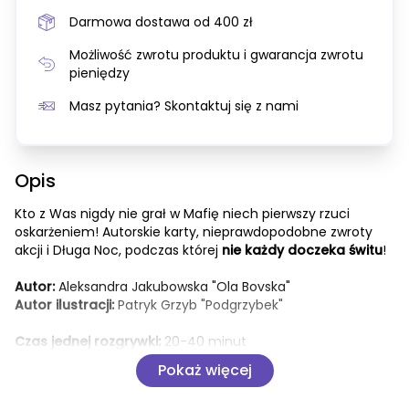
Darmowa dostawa od 400 zł
Możliwość zwrotu produktu i gwarancja zwrotu
pieniędzy
Masz pytania? Skontaktuj się z nami
Opis
Kto z Was nigdy nie grał w Mafię niech pierwszy rzuci 
oskarżeniem! Autorskie karty, nieprawdopodobne zwroty 
akcji i Długa Noc, podczas której 
nie każdy doczeka świtu
!
Autor: 
Aleksandra Jakubowska "Ola Bovska"
Autor ilustracji:
 Patryk Grzyb "Podgrzybek"
Czas jednej rozgrywki:
 20-40 minut
Ilość graczy:
 6-30 (+prowadzący)
Pokaż więcej
Wiek:
 Od 12 lat
Idealna na: 
wycieczkę szkolną, spotkanie integracyjne, 