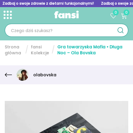
Zadbaj o swoje zdrowie z dietami funkcjonalnymi!
Zadbaj o swoje z
0
0
Toggle menu
Skip to homepage
Strona
fansi
Gra towarzyska Mafia • Długa
główna
Kolekcje
Noc – Ola Bovska
olabovska