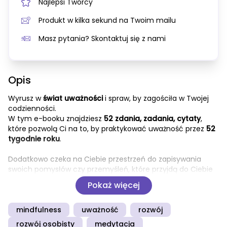
Najlepsi Twórcy
Produkt w kilka sekund na Twoim mailu
Masz pytania? Skontaktuj się z nami
Opis
Wyrusz w 
świat uważności
 i spraw, by zagościła w Twojej 
codzienności.
W tym e-booku znajdziesz 
52 zdania, zadania, cytaty
, 
które pozwolą Ci na to, by praktykować uważność przez 
52 
tygodnie roku
.
Dodatkowo czeka na Ciebie przestrzeń do zapisywania 
swoich pomysłów czy przemyśleń, które przyjdą do Ciebie 
w trakcie.
Pokaż więcej
Dzięki uważności zupełnie inaczej spojrzysz na siebie, na 
otaczający Cię świat i poczujesz, że życie może Cię 
mindfulness
uważność
rozwój
zaskoczyć w każdej chwili; że możesz się nim cieszyć, 
rozwój osobisty
medytacja