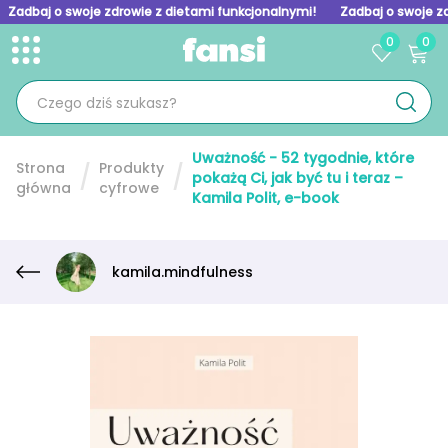
Zadbaj o swoje zdrowie z dietami funkcjonalnymi!
Zadbaj o swoje z
0
0
Toggle menu
Skip to homepage
Uważność - 52 tygodnie, które
Strona
Produkty
pokażą Ci, jak być tu i teraz –
główna
cyfrowe
Kamila Polit, e-book
kamila.mindfulness