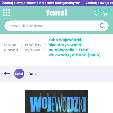
Zadbaj o swoje zdrowie z dietami funkcjonalnymi!
Zadbaj o swoje z
0
0
Toggle menu
Skip to homepage
Kuba Wojewódzki.
Strona
Produkty
Nieautoryzowana
główna
cyfrowe
autobiografia – Kuba
Wojewódzki, e-book, (epub)
fansi