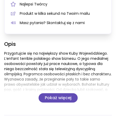
Najlepsi Twórcy
Produkt w kilka sekund na Twoim mailu
Masz pytania? Skontaktuj się z nami
Opis
Przygotujcie się na największy show Kuby Wojewódzkiego. 
L’enfant terrible polskiego show biznesu. O jego medialnej 
osobowości powstały już prace naukowe, a typowa dla 
niego bezczelność stała się telewizyjną dyscypliną 
olimpijską. Pogromca osobowości płaskich i bez charakteru. 
Wyznawca zasady, że przeginanie pały to takie samo 
prawo obywatelskie jak udział w wyborach. Bohater kultury 
pop, gość z krainy próżności. Od dziecka lubił szokować, a 
rzeczywistość dawała mu do zabawy niezbędne gadżety i 
Pokaż więcej
okoliczności. Chciał zostać aktorem, ale znawcy sceny 
prognozowali mu rolę halabardnika albo aktora grającego 
kroki za sceną. Został więc królem błaznów. Jego 
autobiografia to skarbnica błyskotliwych bon motów, 