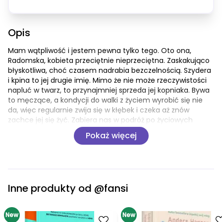
Opis
Mam wątpliwość i jestem pewna tylko tego. Oto ona, 
Radomska, kobieta przeciętnie nieprzeciętna. Zaskakująco 
błyskotliwa, choć czasem nadrabia bezczelnością. Szydera 
i kpina to jej drugie imię. Mimo że nie może rzeczywistości 
napluć w twarz, to przynajmniej sprzeda jej kopniaka. Bywa 
to męczące, a kondycji do walki z życiem wyrobić się nie 
da, więc regularnie zwija się w kłębek i czeka aż znów 
zachce jej się żyć. Zabiera nas w podróż po życiowych 
przystankach, w którą wyruszamy z plecakiem pełnym 
Pokaż więcej
cudzych przekonań i oczekiwań. Opowiada, jak 
zweryfikowała je rzeczywistość i z czego przyszło jej śmiać 
się w głos, choć często przez łzy.
To zapis z dziennika pokładowego kogoś, kto bardzo się 
Inne produkty od
@fansi
zdziwił, ale w przeżywaniu obowiązkowych punktów 
życiorysu po swojemu odnalazł masę frajdy. Radomska 
obnaża hipokryzję, dostrzega niezauważalne, czwarty raz 
New
Go to product
New
Go to product
wypłukuje zapomniane w pralce pranie i dzieli się tym, co 