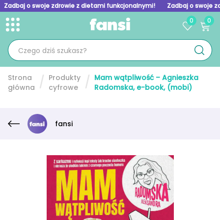
Zadbaj o swoje zdrowie z dietami funkcjonalnymi!
Zadbaj o swoje z
0
0
Toggle menu
Skip to homepage
Strona
Produkty
Mam wątpliwość – Agnieszka
główna
cyfrowe
Radomska, e-book, (mobi)
fansi