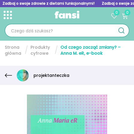
Zadbaj o swoje zdrowie z dietami funkcjonalnymi!
Zadbaj o swoje z
0
0
Toggle menu
Skip to homepage
Strona
Produkty
Od czego zacząć zmiany? –
główna
cyfrowe
Anna M. eR, e-book
projektanteczka