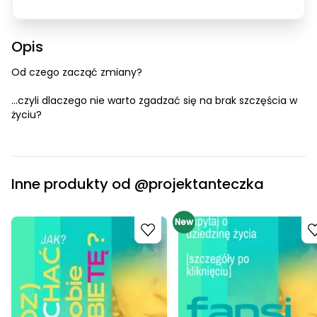
Opis
Od czego zacząć zmiany?
...czyli dlaczego nie warto zgadzać się na brak szczęścia w 
życiu?
Inne produkty od
@projektanteczka
Go to product
New
Go to product