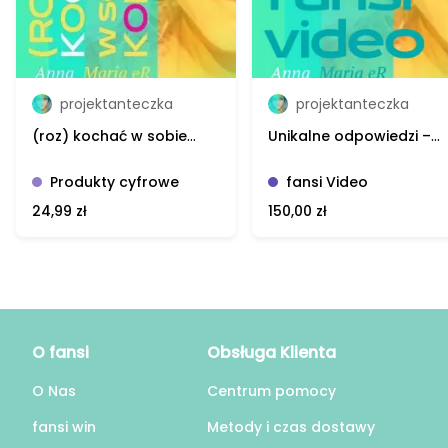
projektanteczka
projektanteczka
(roz) kochać w sobie
Unikalne odpowiedzi –
kobietę - jak?
Anna Maria eR, video
Produkty cyfrowe
fansi Video
24,99 zł
150,00 zł
O fansi
Obsługa Klienta
O Nas
Centrum pomocy
fansi win
Metody i czas dostawy