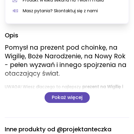
Produkt w kilka sekund na Twoim mailu
Masz pytania? Skontaktuj się z nami
Opis
Pomysł na prezent pod choinkę, na 
Wigilię, Boże Narodzenie, na Nowy Rok 
- pełen wyzwań i innego spojrzenia na 
otaczający świat.
UWAGA! Wiesz dlaczego to najlepszy 
prezent na Wigilię i 
Boże Narodzenie
 dla Twoich bliskich, znajomych, przyjaciół 
Pokaż więcej
a nawet obcych ludzi, którym chcesz zafundować ciekawą 
lekturę - jeszcze przed nadchodzącym 
Nowym Rokiem
? 
Dlatego, że 
Rok Zmian
 może odmienić Twoje i ich 
spojrzenie na otaczających ludzi, jeszcze przed wspólnym 
wieczorem Wigilijnym. Zobaczysz, że 
pomysł na prezent 
Inne produkty od
@projektanteczka
jakim jest ebook lub audiobook
 (jeszcze dostępny w 