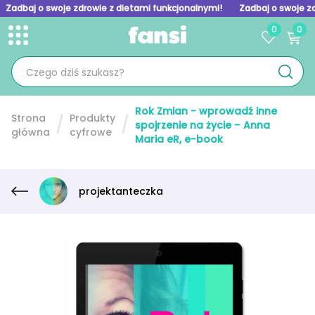
Zadbaj o swoje zdrowie z dietami funkcjonalnymi!
Zadbaj o swoje z
0
0
Toggle menu
Skip to homepage
Rok Zmian - wprowadź inne
Strona
Produkty
spojrzenie na życie – Anna
główna
cyfrowe
Maria eR, e-book
projektanteczka