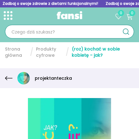
Zadbaj o swoje zdrowie z dietami funkcjonalnymi!
Zadbaj o swoje z
0
0
Toggle menu
Skip to homepage
Strona
Produkty
(roz) kochać w sobie
główna
cyfrowe
kobietę - jak?
projektanteczka