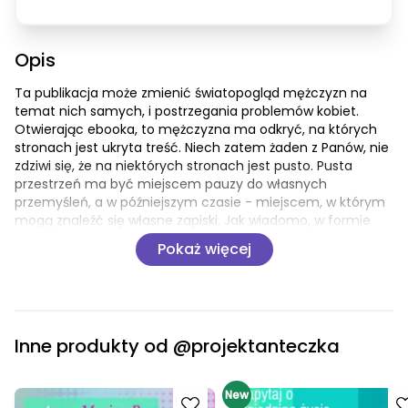
Opis
Ta publikacja może zmienić światopogląd mężczyzn na 
temat nich samych, i postrzegania problemów kobiet. 
Otwierając ebooka, to mężczyzna ma odkryć, na których 
stronach jest ukryta treść. Niech zatem żaden z Panów, nie 
zdziwi się, że na niektórych stronach jest pusto. Pusta 
przestrzeń ma być miejscem pauzy do własnych 
przemyśleń, a w późniejszym czasie - miejscem, w którym 
mogą znaleźć się własne zapiski. Jak wiadomo, w formie 
drukowanej sposób prezentacji treści byłby bardziej 
Pokaż więcej
zjawiskowy i czytelny, ale mam nadzieję, że mądrość 
mężczyzn odkryje kunszt tejże publikacji.
Tchórze - nie przeczytają.
Cwaniacy - będą hejtować.
Inne produkty od
@projektanteczka
Mądrzy - może przemyślą...
Tylko dla tych ostatnich jest jakakolwiek nadzieja :)
Go to product
New
Go to product