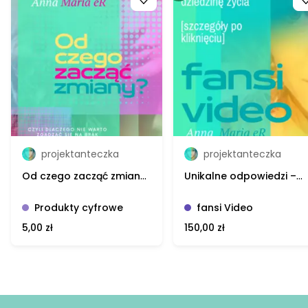
PS. Czytasz na własną odpowiedzialność.
projektanteczka
projektanteczka
Od czego zacząć zmiany?
Unikalne odpowiedzi –
– Anna M. eR, e-book
Anna Maria eR, video
Produkty cyfrowe
fansi Video
5,00 zł
150,00 zł